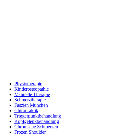
Physiotherapie
Kinderosteopathie
Manuelle Therapie
Schmerztherapie
Faszien München
Chiropraktik
Triggerpunktbehandlung
Kopfgelenkbehandlung
Chronische Schmerzen
Frozen Shoulder