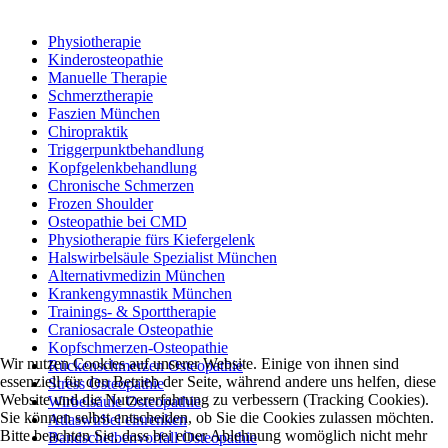
Physiotherapie
Kinderosteopathie
Manuelle Therapie
Schmerztherapie
Faszien München
Chiropraktik
Triggerpunktbehandlung
Kopfgelenkbehandlung
Chronische Schmerzen
Frozen Shoulder
Osteopathie bei CMD
Physiotherapie fürs Kiefergelenk
Halswirbelsäule Spezialist München
Alternativmedizin München
Krankengymnastik München
Trainings- & Sporttherapie
Craniosacrale Osteopathie
Kopfschmerzen-Osteopathie
Wir nutzen Cookies auf unserer Website. Einige von ihnen sind
Rückenschmerzen Osteopathie
essenziell für den Betrieb der Seite, während andere uns helfen, diese
Stress Osteopathie
Website und die Nutzererfahrung zu verbessern (Tracking Cookies).
Wirbelsäule Osteopathie
Sie können selbst entscheiden, ob Sie die Cookies zulassen möchten.
Atlaswirbel einrenken
Bitte beachten Sie, dass bei einer Ablehnung womöglich nicht mehr
Bandscheibenvorfall Osteopathie