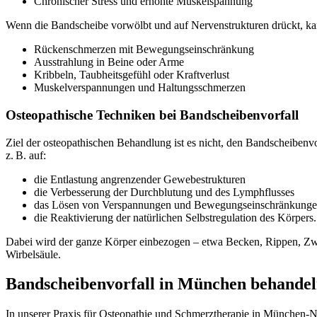
Chronischer Stress und erhöhte Muskelspannung
Wenn die Bandscheibe vorwölbt und auf Nervenstrukturen drückt, k
Rückenschmerzen mit Bewegungseinschränkung
Ausstrahlung in Beine oder Arme
Kribbeln, Taubheitsgefühl oder Kraftverlust
Muskelverspannungen und Haltungsschmerzen
Osteopathische Techniken bei Bandscheibenvorfall
Ziel der osteopathischen Behandlung ist es nicht, den Bandscheibenvo
z. B. auf:
die Entlastung angrenzender Gewebestrukturen
die Verbesserung der Durchblutung und des Lymphflusses
das Lösen von Verspannungen und Bewegungseinschränkung
die Reaktivierung der natürlichen Selbstregulation des Körpers.
Dabei wird der ganze Körper einbezogen – etwa Becken, Rippen, Zwer
Wirbelsäule.
Bandscheibenvorfall in München behandel
In unserer Praxis für Osteopathie und Schmerztherapie in München-N