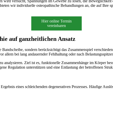
ken wird versucht, Spannungen im Gewebe zu lösen, die Beweglichkeit d
bieten wir individuelle osteopathische Behandlungen an, die auf Ihre 
Hier online Termin
vereinbaren
hie auf ganzheitlichen Ansatz
 die Bandscheibe, sondern berücksichtigt das Zusammenspiel verschied
r allem bei lang andauernder Fehlhaltung oder nach Belastungsspitze
u analysieren. Ziel ist es, funktionelle Zusammenhänge im Körper bes
igene Regulation unterstützen und eine Entlastung der betroffenen Stru
as Ergebnis eines schleichenden degenerativen Prozesses. Häufige Auslös