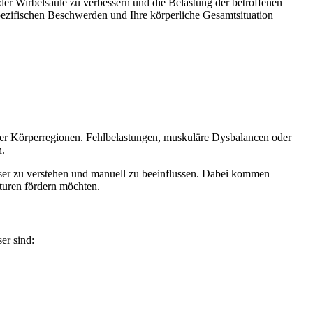
er Wirbelsäule zu verbessern und die Belastung der betroffenen
spezifischen Beschwerden und Ihre körperliche Gesamtsituation
ener Körperregionen. Fehlbelastungen, muskuläre Dysbalancen oder
n.
ser zu verstehen und manuell zu beeinflussen. Dabei kommen
kturen fördern möchten.
er sind: