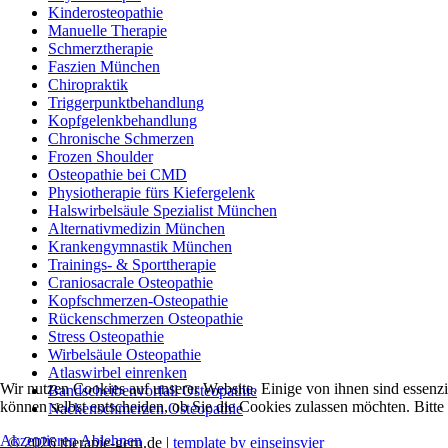
Kinderosteopathie
Manuelle Therapie
Schmerztherapie
Faszien München
Chiropraktik
Triggerpunktbehandlung
Kopfgelenkbehandlung
Chronische Schmerzen
Frozen Shoulder
Osteopathie bei CMD
Physiotherapie fürs Kiefergelenk
Halswirbelsäule Spezialist München
Alternativmedizin München
Krankengymnastik München
Trainings- & Sporttherapie
Craniosacrale Osteopathie
Kopfschmerzen-Osteopathie
Rückenschmerzen Osteopathie
Stress Osteopathie
Wirbelsäule Osteopathie
Atlaswirbel einrenken
Wir nutzen Cookies auf unserer Website. Einige von ihnen sind essenzi
Bandscheibenvorfall Osteopathie
können selbst entscheiden, ob Sie die Cookies zulassen möchten. Bitte
Nackenschmerzen Osteopathie
Akzeptieren
Ablehnen
© 2026 therapie-gern.de |
template by einseinsvier