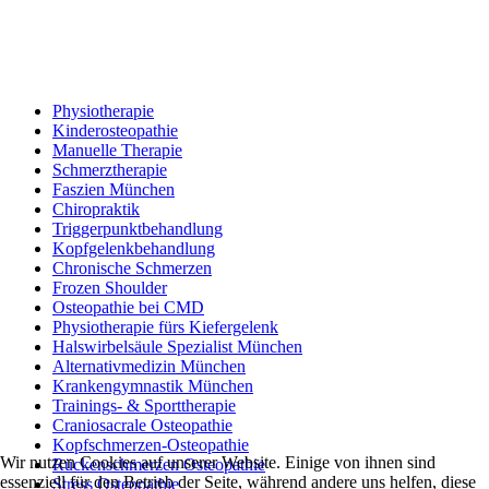
Physiotherapie
Kinderosteopathie
Manuelle Therapie
Schmerztherapie
Faszien München
Chiropraktik
Triggerpunktbehandlung
Kopfgelenkbehandlung
Chronische Schmerzen
Frozen Shoulder
Osteopathie bei CMD
Physiotherapie fürs Kiefergelenk
Halswirbelsäule Spezialist München
Alternativmedizin München
Krankengymnastik München
Trainings- & Sporttherapie
Craniosacrale Osteopathie
Kopfschmerzen-Osteopathie
Wir nutzen Cookies auf unserer Website. Einige von ihnen sind
Rückenschmerzen Osteopathie
essenziell für den Betrieb der Seite, während andere uns helfen, diese
Stress Osteopathie