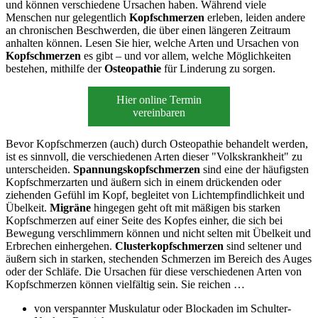
und können verschiedene Ursachen haben. Während viele
Menschen nur gelegentlich
Kopfschmerzen
erleben, leiden andere
an chronischen Beschwerden, die über einen längeren Zeitraum
anhalten können. Lesen Sie hier, welche Arten und Ursachen von
Kopfschmerzen
es gibt – und vor allem, welche Möglichkeiten
bestehen, mithilfe der
Osteopathie
für Linderung zu sorgen.
Hier online Termin
vereinbaren
Bevor Kopfschmerzen (auch) durch Osteopathie behandelt werden,
ist es sinnvoll, die verschiedenen Arten dieser "Volkskrankheit" zu
unterscheiden.
Spannungskopfschmerzen
sind eine der häufigsten
Kopfschmerzarten und äußern sich in einem drückenden oder
ziehenden Gefühl im Kopf, begleitet von Lichtempfindlichkeit und
Übelkeit.
Migräne
hingegen geht oft mit mäßigen bis starken
Kopfschmerzen auf einer Seite des Kopfes einher, die sich bei
Bewegung verschlimmern können und nicht selten mit Übelkeit und
Erbrechen einhergehen.
Clusterkopfschmerzen
sind seltener und
äußern sich in starken, stechenden Schmerzen im Bereich des Auges
oder der Schläfe. Die Ursachen für diese verschiedenen Arten von
Kopfschmerzen können vielfältig sein. Sie reichen …
von verspannter Muskulatur oder Blockaden im Schulter-