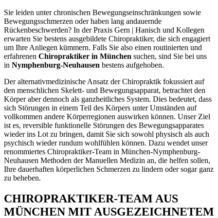
Sie leiden unter chronischen Bewegungseinschränkungen sowie
Bewegungsschmerzen oder haben lang andauernde
Rückenbeschwerden? In der Praxis Gern | Hanisch und Kollegen
erwarten Sie bestens ausgebildete Chiropraktiker, die sich engagiert
um Ihre Anliegen kümmern. Falls Sie also einen routinierten und
erfahrenen
Chiropraktiker in München
suchen, sind Sie bei uns
in
Nymphenburg-Neuhausen
bestens aufgehoben.
Der alternativmedizinische Ansatz der Chiropraktik fokussiert auf
den menschlichen Skelett- und Bewegungsapparat, betrachtet den
Körper aber dennoch als ganzheitliches System. Dies bedeutet, dass
sich Störungen in einem Teil des Körpers unter Umständen auf
vollkommen andere Körperregionen auswirken können. Unser Ziel
ist es, reversible funktionelle Störungen des Bewegungsapparates
wieder ins Lot zu bringen, damit Sie sich sowohl physisch als auch
psychisch wieder rundum wohlfühlen können. Dazu wendet unser
renommiertes Chiropraktiker-Team in München-Nymphenburg-
Neuhausen Methoden der Manuellen Medizin an, die helfen sollen,
Ihre dauerhaften körperlichen Schmerzen zu lindern oder sogar ganz
zu beheben.
CHIROPRAKTIKER-TEAM AUS
MÜNCHEN MIT AUSGEZEICHNETEM