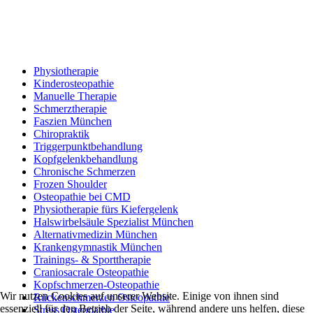
Physiotherapie
Kinderosteopathie
Manuelle Therapie
Schmerztherapie
Faszien München
Chiropraktik
Triggerpunktbehandlung
Kopfgelenkbehandlung
Chronische Schmerzen
Frozen Shoulder
Osteopathie bei CMD
Physiotherapie fürs Kiefergelenk
Halswirbelsäule Spezialist München
Alternativmedizin München
Krankengymnastik München
Trainings- & Sporttherapie
Craniosacrale Osteopathie
Kopfschmerzen-Osteopathie
Wir nutzen Cookies auf unserer Website. Einige von ihnen sind
Rückenschmerzen Osteopathie
essenziell für den Betrieb der Seite, während andere uns helfen, diese
Stress Osteopathie