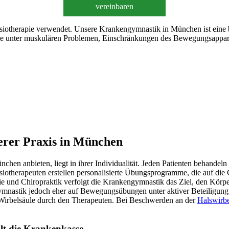
vereinbaren
otherapie verwendet. Unsere Krankengymnastik in München ist eine b
ie unter muskulären Problemen, Einschränkungen des Bewegungsappara
erer Praxis in München
chen anbieten, liegt in ihrer Individualität. Jeden Patienten behandeln
iotherapeuten erstellen personalisierte Übungsprogramme, die auf die 
 und Chiropraktik verfolgt die Krankengymnastik das Ziel, den Körpe
ymnastik jedoch eher auf Bewegungsübungen unter aktiver Beteiligung d
 Wirbelsäule durch den Therapeuten. Bei Beschwerden an der
Halswirbe
lt die Krankenkasse