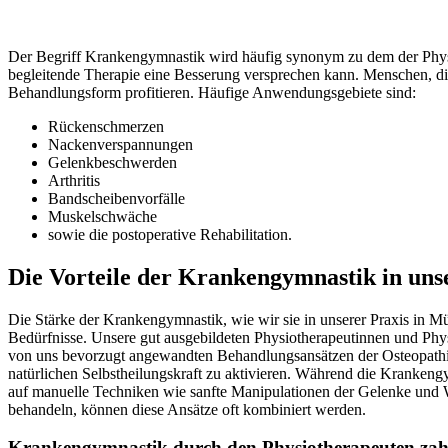
Der Begriff Krankengymnastik wird häufig synonym zu dem der Physi
begleitende Therapie eine Besserung versprechen kann. Menschen, d
Behandlungsform profitieren. Häufige Anwendungsgebiete sind:
Rückenschmerzen
Nackenverspannungen
Gelenkbeschwerden
Arthritis
Bandscheibenvorfälle
Muskelschwäche
sowie die postoperative Rehabilitation.
Die Vorteile der Krankengymnastik in uns
Die Stärke der Krankengymnastik, wie wir sie in unserer Praxis in Mün
Bedürfnisse. Unsere gut ausgebildeten Physiotherapeutinnen und Phys
von uns bevorzugt angewandten Behandlungsansätzen der Osteopathie
natürlichen Selbstheilungskraft zu aktivieren. Während die Krankeng
auf manuelle Techniken wie sanfte Manipulationen der Gelenke und
behandeln, können diese Ansätze oft kombiniert werden.
Krankengymnastik durch den Physiotherapeuten zah