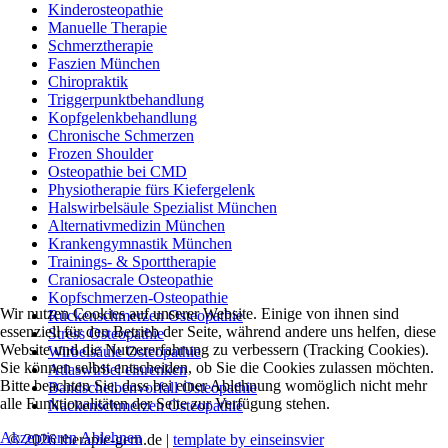
Kinderosteopathie
Manuelle Therapie
Schmerztherapie
Faszien München
Chiropraktik
Triggerpunktbehandlung
Kopfgelenkbehandlung
Chronische Schmerzen
Frozen Shoulder
Osteopathie bei CMD
Physiotherapie fürs Kiefergelenk
Halswirbelsäule Spezialist München
Alternativmedizin München
Krankengymnastik München
Trainings- & Sporttherapie
Craniosacrale Osteopathie
Kopfschmerzen-Osteopathie
Wir nutzen Cookies auf unserer Website. Einige von ihnen sind
Rückenschmerzen Osteopathie
essenziell für den Betrieb der Seite, während andere uns helfen, diese
Stress Osteopathie
Website und die Nutzererfahrung zu verbessern (Tracking Cookies).
Wirbelsäule Osteopathie
Sie können selbst entscheiden, ob Sie die Cookies zulassen möchten.
Atlaswirbel einrenken
Bitte beachten Sie, dass bei einer Ablehnung womöglich nicht mehr
Bandscheibenvorfall Osteopathie
alle Funktionalitäten der Seite zur Verfügung stehen.
Nackenschmerzen Osteopathie
Akzeptieren
Ablehnen
© 2026 therapie-gern.de |
template by einseinsvier