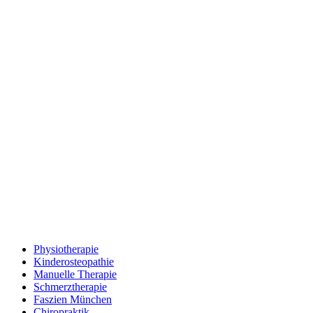
Physiotherapie
Kinderosteopathie
Manuelle Therapie
Schmerztherapie
Faszien München
Chiropraktik