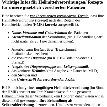
Wichtige Infos für Heilmittelverordnungen/ Rezepte
für unsere gesetzlich versicherten Patienten
Bitte beachten Sie
vor Ihrem ersten vereinbarten Termin
, dass Ihre
Heilmittelverordnung (Rezept) nach den Regeln der
Heilmittelrichtlinien (HMR)
korrekt
ausgestellt ist:
Name, Vorname und Geburtsdatum
des Patienten
Ausstellungsdatum
der Verordnung (die 1. Behandlung darf
nicht später als 28 Tage danach erfolgen).
Angaben zum
Kostenträger
(Bezeichnung,
Institutionskennzeichen)
die konkrete
Diagnose
(im ICD10-Code und/oder als
Freitext)
Angabe der
Diagnosegruppe
und
Leitsymptomatik
das konkrete
Heilmittel
(mit Angabe zur Dauer bei MLD)
den
Stempel
und
die
Unterschrift des verordnenden Arztes
Bei Einreichung einer
ungültigen Heilmittelverordnung
(im Sinne
der HMR) erstattet uns Ihre Krankenkasse für die gesamten
Behandlungen dieser Verordnung kein Honorar, daher wären wir in
diesem Fall gezwungen,
Ihre Behandlung als
Selbstzahlerleistung
abzurechnen. Um dies zu vermeiden, bitten